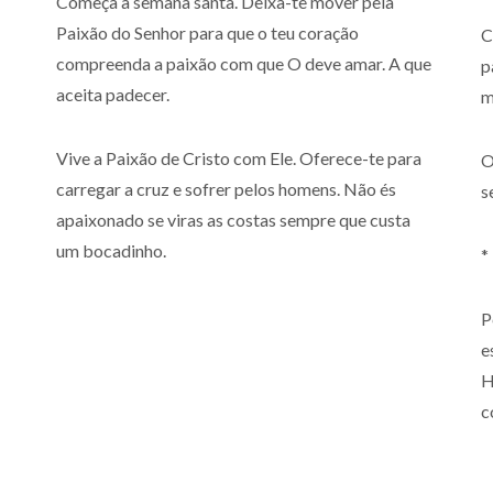
Começa a semana santa. Deixa-te mover pela
Paixão do Senhor para que o teu coração
C
compreenda a paixão com que O deve amar. A que
p
aceita padecer.
m
Vive a Paixão de Cristo com Ele. Oferece-te para
O
carregar a cruz e sofrer pelos homens. Não és
s
apaixonado se viras as costas sempre que custa
um bocadinho.
*
P
e
H
c