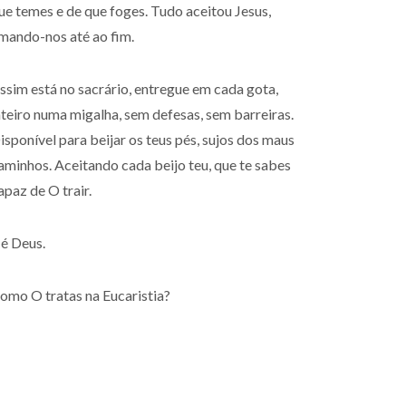
ue temes e de que foges. Tudo aceitou Jesus,
mando-nos até ao fim.
ssim está no sacrário, entregue em cada gota,
nteiro numa migalha, sem defesas, sem barreiras.
isponível para beijar os teus pés, sujos dos maus
aminhos. Aceitando cada beijo teu, que te sabes
apaz de O trair.
 é Deus.
omo O tratas na Eucaristia?