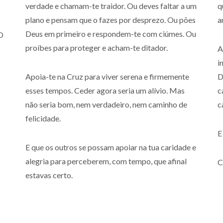
verdade e chamam-te traidor. Ou deves faltar a um
q
plano e pensam que o fazes por desprezo. Ou pões
a
Deus em primeiro e respondem-te com ciúmes. Ou
 O
proíbes para proteger e acham-te ditador.
A
i
Apoia-te na Cruz para viver serena e firmemente
D
esses tempos. Ceder agora seria um alívio. Mas
c
não seria bom, nem verdadeiro, nem caminho de
c
felicidade.
E
E que os outros se possam apoiar na tua caridade e
alegria para perceberem, com tempo, que afinal
C
estavas certo.