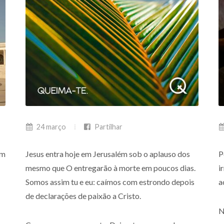
24 março
Partilhar
em
Jesus entra hoje em Jerusalém sob o aplauso dos
P
mesmo que O entregarão à morte em poucos dias.
i
Somos assim tu e eu: caímos com estrondo depois
a
de declarações de paixão a Cristo.
N