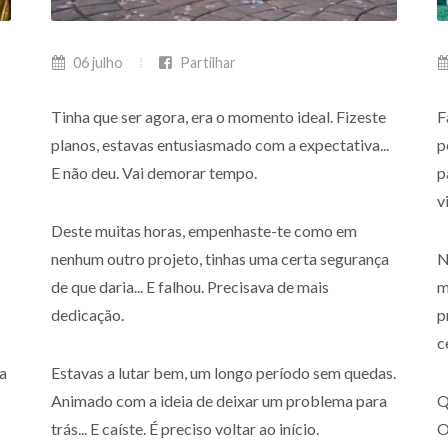
06 julho
Partilhar
Tinha que ser agora, era o momento ideal. Fizeste
F
planos, estavas entusiasmado com a expectativa...
p
E não deu. Vai demorar tempo.
p
v
Deste muitas horas, empenhaste-te como em
nenhum outro projeto, tinhas uma certa segurança
N
de que daria... E falhou. Precisava de mais
m
dedicação.
p
c
 a
Estavas a lutar bem, um longo período sem quedas.
Animado com a ideia de deixar um problema para
Q
trás... E caíste. É preciso voltar ao início.
O